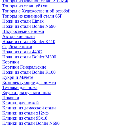
Топоры из кованой стали Х12МФ
Топоры из стали у8+хвг
Топоры с Художественной резьбой
Топоры из кованной стали 65Г
Ножи из стали Elmax
Ножи из стали Bohler N690
Шкуросъемные ножи
Авторские ножи
Ножи из стали Bohler K110
Сербские ножи
Ножи из стали 440С
Ножи из стали Bohler M390
Кортики
Кортики Генеральские
Ножи из стали Bohler K100
Кукри и Мачете
Комплектующие для ножей
Темляки для ножа
Бруски для рукояти ножа
Поковки
Клинки для ножей
Клинки из дамасской стали
Клинки из стали х12мф
Клинки из стали 95х18
Клинки из стали Bohler N690