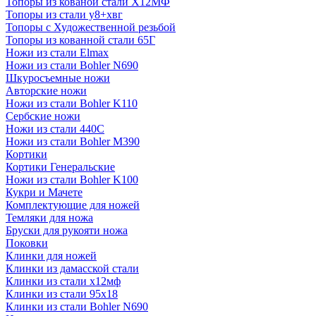
Топоры из кованой стали Х12МФ
Топоры из стали у8+хвг
Топоры с Художественной резьбой
Топоры из кованной стали 65Г
Ножи из стали Elmax
Ножи из стали Bohler N690
Шкуросъемные ножи
Авторские ножи
Ножи из стали Bohler K110
Сербские ножи
Ножи из стали 440С
Ножи из стали Bohler M390
Кортики
Кортики Генеральские
Ножи из стали Bohler K100
Кукри и Мачете
Комплектующие для ножей
Темляки для ножа
Бруски для рукояти ножа
Поковки
Клинки для ножей
Клинки из дамасской стали
Клинки из стали х12мф
Клинки из стали 95х18
Клинки из стали Bohler N690