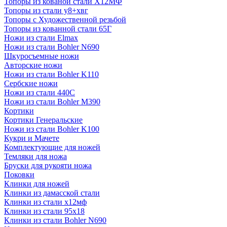
Топоры из кованой стали Х12МФ
Топоры из стали у8+хвг
Топоры с Художественной резьбой
Топоры из кованной стали 65Г
Ножи из стали Elmax
Ножи из стали Bohler N690
Шкуросъемные ножи
Авторские ножи
Ножи из стали Bohler K110
Сербские ножи
Ножи из стали 440С
Ножи из стали Bohler M390
Кортики
Кортики Генеральские
Ножи из стали Bohler K100
Кукри и Мачете
Комплектующие для ножей
Темляки для ножа
Бруски для рукояти ножа
Поковки
Клинки для ножей
Клинки из дамасской стали
Клинки из стали х12мф
Клинки из стали 95х18
Клинки из стали Bohler N690